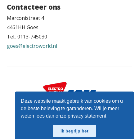
Contacteer ons
Marconistraat 4
4461HH Goes
Tel.: 0113-745030
goes@electroworld.nl
Deze website maakt gebruik van cookies om u
Marconistraat 4 - 4461HH Goes - Tel.: 0113-
de beste beleving te garanderen. Wil je meer
745030
goes@electroworld.nl
weten lees dan onze
privacy statement
Privacy reglement
Ik begrijp het